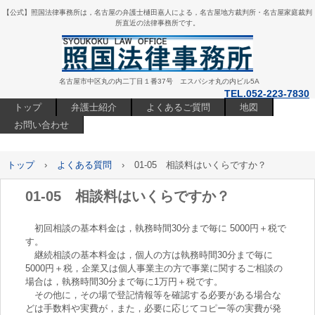
【公式】照国法律事務所は，名古屋の弁護士樋田嘉人による，名古屋地方裁判所・名古屋家庭裁判
所直近の法律事務所です。
名古屋市中区丸の内二丁目１番37号 エスパシオ丸の内ビル5A
TEL.052-223-7830
トップ
弁護士紹介
よくあるご質問
地図
お問い合わせ
トップ
›
よくある質問
›
01-05 相談料はいくらですか？
01-05 相談料はいくらですか？
初回相談の基本料金は，執務時間30分まで毎に 5000円＋税で
す。
継続相談の基本料金は，個人の方は執務時間30分まで毎に
5000円＋税，企業又は個人事業主の方で事業に関するご相談の
場合は，執務時間30分まで毎に1万円＋税です。
その他に，その場で登記情報等を確認する必要がある場合な
どは手数料や実費が，また，必要に応じてコピー等の実費が発